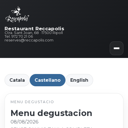
Restaurant Reccapolis
Ctra. Sant Joan, 68 · 17500 Ripoll
Tel. 972 70 21 06
reserves@reccapolis.com
Catala
Castellano
English
MENU DEGUSTACIO
Menu degustacion
08/08/2026