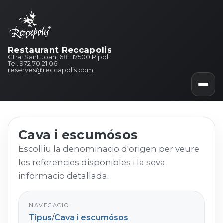
Restaurant Reccapolis
Ctra. Sant Joan, 68 · 17500 Ripoll
Tel. 972 70 21 06
reserves@reccapolis.com
Cava i escumósos
Escolliu la denominacio d'origen per veure
les referencies disponibles i la seva
informacio detallada.
NAVEGACIO
Tipus
/
Cava i escumósos