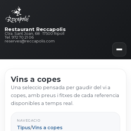
Restaurant Reccapolis
Ctra. Sant Joan, 68 · 17500 Ripoll
Tel. 972 70 21 06
reserves@reccapolis.com
Vins a copes
Una seleccio pensada per gaudir del vi a
copes, amb preus i fitxes de cada referencia
disponibles a temps real.
NAVEGACIO
Tipus
/
Vins a copes